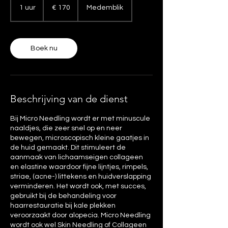
euro
1 uur
1
€ 170
Medemblik
u
u
Boek nu
Beschrijving van de dienst
Bij Micro Needling wordt er met minuscule
naaldjes, die zeer snel op en neer
bewegen, microscopisch kleine gaatjes in
de huid gemaakt. Dit stimuleert de
aanmaak van lichaamseigen collageen
en elastine waardoor fijne lijntjes, rimpels,
striae, (acne-) littekens en huidverslapping
verminderen. Het wordt ook, met succes,
gebruikt bij de behandeling voor
haarrestauratie bij kale plekken
veroorzaakt door alopecia. Micro Needling
wordt ook wel Skin Needling of Collageen