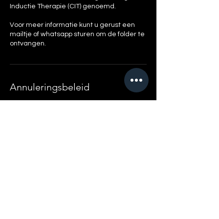
Inductie Therapie (CIT) genoemd.
Voor meer informatie kunt u gerust een
mailtje of whatsapp sturen om de folder te
ontvangen.
Annuleringsbeleid
Om te annuleren of te wijzigen, kunt u tot
48 uur van te voren contact met ons
opnemen.
Home
Boek
Afspraak