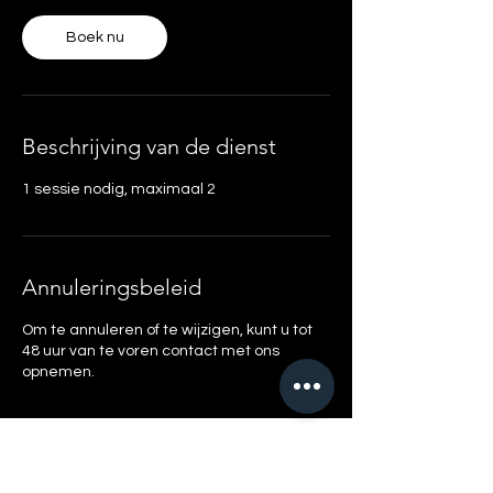
i
n
Boek nu
.
Beschrijving van de dienst
1 sessie nodig, maximaal 2
Annuleringsbeleid
Om te annuleren of te wijzigen, kunt u tot
48 uur van te voren contact met ons
opnemen.