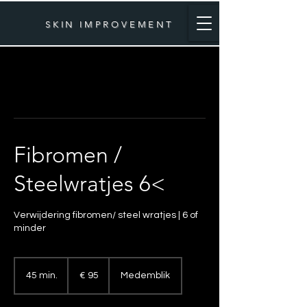
SKIN IMPROVEMENT
Fibromen /
Steelwratjes 6<
Verwijdering fibromen/ steel wratjes | 6 of
minder
95
euro
45 min.
4
€ 95
Medemblik
5
m